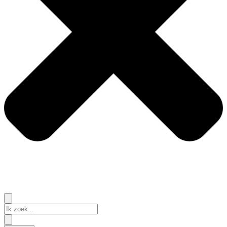
Search
...