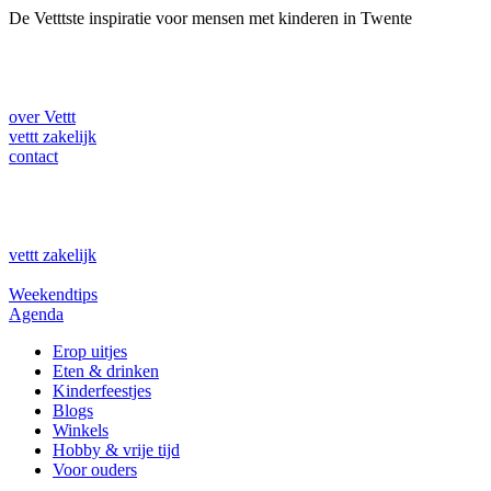
Ga
De Vetttste inspiratie voor mensen met kinderen in Twente
naar
de
inhoud
over Vettt
vettt zakelijk
contact
vettt zakelijk
Weekendtips
Agenda
Erop uitjes
Eten & drinken
Kinderfeestjes
Blogs
Winkels
Hobby & vrije tijd
Voor ouders