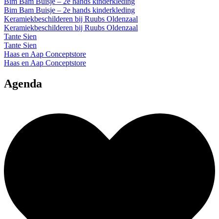
Bim Bam Buisje – 2e hands kinderkleding
Bim Bam Buisje – 2e hands kinderkleding
Keramiekbeschilderen bij Ruubs Oldenzaal
Keramiekbeschilderen bij Ruubs Oldenzaal
Tante Sien
Tante Sien
Haas en Aap Conceptstore
Haas en Aap Conceptstore
Agenda