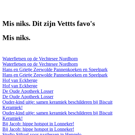
Mis niks.
Dit zijn Vettts favo's
Mis niks.
Dit zijn
Vettts favo's
Waterfietsen op de Vechtesee Nordhorn
Waterfietsen op de Vechtesee Nordhorn
Hans en Grietje Zeewolde Pannenkoeken en Speelpark
Hans en Grietje Zeewolde Pannenkoeken en Speelpark
Hof van Eckberge
Hof van Eckberge
De Oude Apotheek Losser
De Oude Apotheek Losser
Ouder-kind uitje: samen keramiek beschilderen bij Biscuit
Keramiek!
Ouder-kind uitje: samen keramiek beschilderen bij Biscuit
Keramiek!
Bij Jacob: hippe hotspot in Lonneker!
Bij Jacob: hippe hotspot in Lonneker!
Studio Stiksel voor naailessen in Hengelo