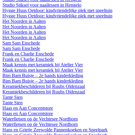
Studio Stiksel voor naailessen in Hengelo
Hygge Huus Oetdoor: kindvriendelijke plek met speeltuin
Hygge Huus Oetdoor: kindvriendelijke plek met speeltuin
Het Noorden in Aalten
Het Noorden in Aalten
Het Noorden in Aalten
Het Noorden in Aalten
Sam Sam Enschede
Sam Sam Enschede
Frank en Charlie Enschede
Frank en Charlie Enschede
Maak kennis met keramiek bij Atelier Vier
Maak kennis met keramiek bij Atelier Vier
Bim Bam Buisje – 2e hands kinderkleding
Bim Bam Buisje – 2e hands kinderkleding
Keramiekbeschilderen bij Ruubs Oldenzaal
Keramiekbeschilderen bij Ruubs Oldenzaal
Tante Sien
Tante Sien
Haas en Aap Conceptstore
Haas en Aap Conceptstore
Waterfietsen op de Vechtesee Nordhorn
Waterfietsen op de Vechtesee Nordhorn
Hans en Grietje Zeewolde Pannenkoeken en Speelpark