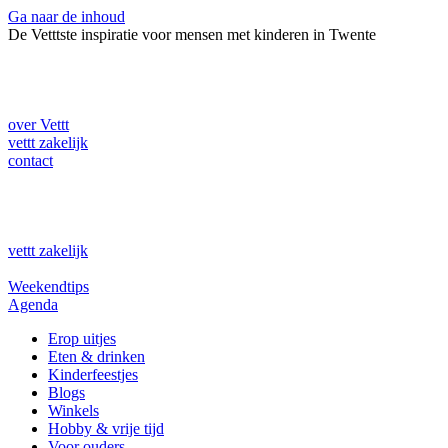
Ga naar de inhoud
De Vetttste inspiratie voor mensen met kinderen in Twente
over Vettt
vettt zakelijk
contact
vettt zakelijk
Weekendtips
Agenda
Erop uitjes
Eten & drinken
Kinderfeestjes
Blogs
Winkels
Hobby & vrije tijd
Voor ouders