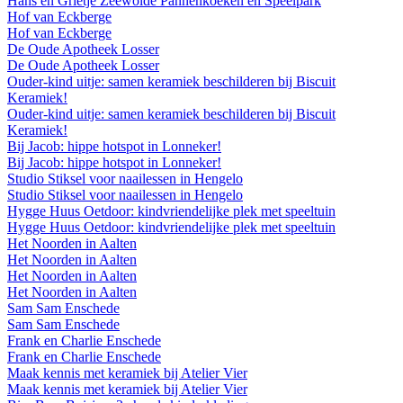
Hans en Grietje Zeewolde Pannenkoeken en Speelpark
Hof van Eckberge
Hof van Eckberge
De Oude Apotheek Losser
De Oude Apotheek Losser
Ouder-kind uitje: samen keramiek beschilderen bij Biscuit
Keramiek!
Ouder-kind uitje: samen keramiek beschilderen bij Biscuit
Keramiek!
Bij Jacob: hippe hotspot in Lonneker!
Bij Jacob: hippe hotspot in Lonneker!
Studio Stiksel voor naailessen in Hengelo
Studio Stiksel voor naailessen in Hengelo
Hygge Huus Oetdoor: kindvriendelijke plek met speeltuin
Hygge Huus Oetdoor: kindvriendelijke plek met speeltuin
Het Noorden in Aalten
Het Noorden in Aalten
Het Noorden in Aalten
Het Noorden in Aalten
Sam Sam Enschede
Sam Sam Enschede
Frank en Charlie Enschede
Frank en Charlie Enschede
Maak kennis met keramiek bij Atelier Vier
Maak kennis met keramiek bij Atelier Vier