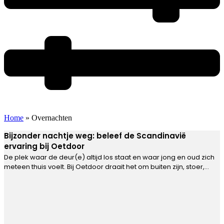
Home
»
Overnachten
Bijzonder nachtje weg: beleef de Scandinavië
ervaring bij Oetdoor
De plek waar de deur(e) altijd los staat en waar jong en oud zich
meteen thuis voelt. Bij Oetdoor draait het om buiten zijn, stoer,
samen zijn en de luxe van terug naar de basis….