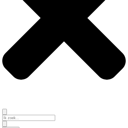
Search
...