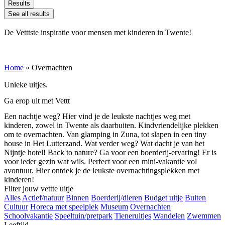
Results
See all results
De Vetttste inspiratie voor mensen met kinderen in Twente!
Home
»
Overnachten
Unieke uitjes.
Ga erop uit met Vettt
Een nachtje weg? Hier vind je de leukste nachtjes weg met
kinderen, zowel in Twente als daarbuiten. Kindvriendelijke plekken
om te overnachten. Van glamping in Zuna, tot slapen in een tiny
house in Het Lutterzand. Wat verder weg? Wat dacht je van het
Nijntje hotel! Back to nature? Ga voor een boerderij-ervaring! Er is
voor ieder gezin wat wils. Perfect voor een mini-vakantie vol
avontuur. Hier ontdek je de leukste overnachtingsplekken met
kinderen!
Filter jouw vettte uitje
Alles
Actief/natuur
Binnen
Boerderij/dieren
Budget uitje
Buiten
Cultuur
Horeca met speelplek
Museum
Overnachten
Schoolvakantie
Speeltuin/pretpark
Tieneruitjes
Wandelen
Zwemmen
Leeftijd