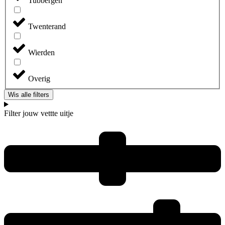
Tubbergen
Twenterand
Wierden
Overig
Wis alle filters
Filter jouw vettte uitje