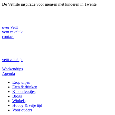
Ga
De Vetttste inspiratie voor mensen met kinderen in Twente
naar
de
inhoud
over Vettt
vettt zakelijk
contact
vettt zakelijk
Weekendtips
Agenda
Erop uitjes
Eten & drinken
Kinderfeestjes
Blogs
Winkels
Hobby & vrije tijd
Voor ouders